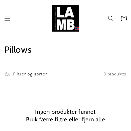
Gå
videre til
innholdet
Handleku
S
Pillows
a
m
Filtrer og sorter
0 produkter
l
i
n
Ingen produkter funnet
g
Bruk færre filtre eller
fjern alle
: