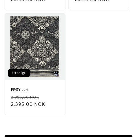
Utsolgt
FRØY sort
Vanlig
Salgspris
2.995,00 NOK
pris
2.395,00 NOK