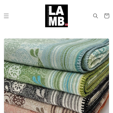
Gå
videre til
innholdet
Handleku