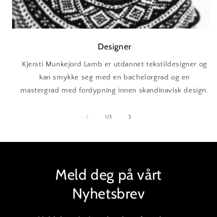
Designer
Kjersti Munkejord Lamb er utdannet tekstildesigner og
kan smykke seg med en bachelorgrad og en
mastergrad med fordypning innen skandinavisk design.
av
1
/
3
Meld deg på vårt
Nyhetsbrev